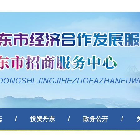
态
/
投资丹东
/
政务公开
/