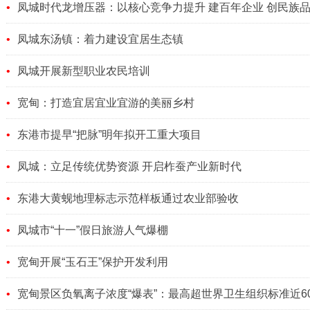
凤城时代龙增压器：以核心竞争力提升 建百年企业 创民族
凤城东汤镇：着力建设宜居生态镇
凤城开展新型职业农民培训
宽甸：打造宜居宜业宜游的美丽乡村
东港市提早“把脉”明年拟开工重大项目
凤城：立足传统优势资源 开启柞蚕产业新时代
东港大黄蚬地理标志示范样板通过农业部验收
凤城市“十一”假日旅游人气爆棚
宽甸开展“玉石王”保护开发利用
宽甸景区负氧离子浓度“爆表”：最高超世界卫生组织标准近6