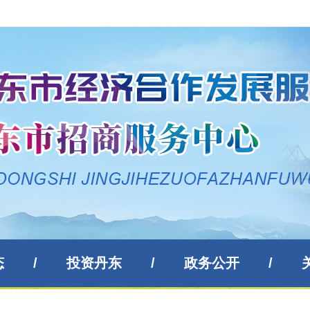
态
/
投资丹东
/
政务公开
/